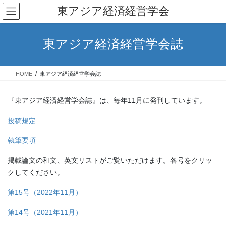
コ
ナ
東アジア経済経営学会
ン
ビ
テ
ゲ
ン
ー
東アジア経済経営学会誌
ツ
シ
へ
ョ
ス
ン
HOME
東アジア経済経営学会誌
キ
に
ッ
移
プ
動
『東アジア経済経営学会誌』は、毎年11月に発刊しています。
投稿規定
執筆要項
掲載論文の和文、英文リストがご覧いただけます。各号をクリッ
クしてください。
第15号（2022年11月）
第14号（2021年11月）