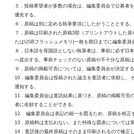
５．投稿希望者が多数の場合は、編集委員会で公募者
優先する。
６．原稿は別に定める執筆要項にしたがうこととする
７．原稿は印刷された原稿3部（プリントアウトした原本
たはUSBフラッシュメモリ)一枚を期日までに編集委員
８．日本語を母国語としない執筆者は、事前に必ず日
へ提出する。事前チェックのない原稿や不十分な原稿
９．原稿の掲載可否については、編集委員会が決定す
10．編集委員会は投稿された論文を査読者に依頼し、
通知する。
11．編集委員会は査読結果に基づき、原稿の掲載可否
者に依頼することができる。
12. 編集委員会は表記の統一を図るため、原稿を校正
13．原稿料は支払わない。また特殊な図表については
14．査読後の最終原稿はそのまま印刷されるので修正