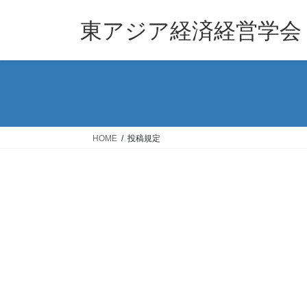
コ
ナ
ン
ビ
東アジア経済経営学会
テ
ゲ
ン
ー
ツ
シ
へ
ョ
ス
ン
キ
に
ッ
移
HOME
投稿規定
プ
動